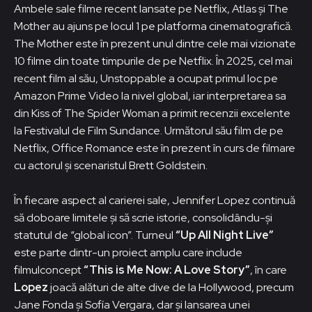
Ambele sale filme recent lansate pe Netflix, Atlas și The
Mother au ajuns pe locul 1 pe platforma cinematografică.
The Mother este în prezent unul dintre cele mai vizionate
10 filme din toate timpurile de pe Netflix. În 2025, cel mai
recent film al său, Unstoppable a ocupat primul loc pe
Amazon Prime Video la nivel global, iar interpretarea sa
din Kiss of The Spider Woman a primit recenzii excelente
la Festivalul de Film Sundance. Următorul său film de pe
Netflix, Office Romance este în prezent în curs de filmare
cu actorul și scenaristul Brett Goldstein.
În fiecare aspect al carierei sale, Jennifer Lopez continuă
să doboare limitele și să scrie istorie, consolidându-și
statutul de “global icon”. Turneul
“Up All Night Live”
este parte dintr-un proiect amplu care include
filmulconcept
“This is Me Now: A Love Story”
, în care
Lopez
joacă alături de alte dive de la Hollywood, precum
Jane Fonda și Sofía Vergara, dar și lansarea unei