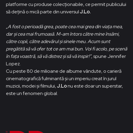
platforme cu produse colecționabile, ce permit publicului
să dețină o mică parte din universul
J.Lo.
„A fost o perioadă grea, poate cea mai grea din viața mea,
dar și cea mai frumoasă. M-am întors către mine însămi,
către copii, către adevărul și sinele meu. Acum sunt
pregătită să vă ofer tot ce am mai bun. Voi fi acolo, pe scenă
în fața voastră, să vă distrez și să vă inspir!”
, spune Jennifer
Lopez.
Cu peste 80 de milioane de albume vândute, o carieră
cinematografică fulminantă și un imperiu creat în jurul
muzicii, modei și filmului,
J.Lo
nu este doar un superstar,
este un fenomen global.