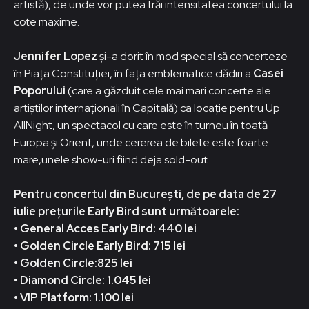
artistă), de unde vor putea trăi intensitatea concertului la
cote maxime.
Jennifer Lopez
și-a dorit în mod special să concerteze
în Piața Constituției, în fața emblematice clădiri a
Casei
Poporului
(care a găzduit cele mai mari concerte ale
artiștilor internaționali în Capitală) ca locație pentru Up
AllNight, un spectacol cu care este în turneu în toată
Europa și Orient, unde cererea de bilete este foarte
mare,unele show-uri fiind deja sold-out.
Pentru concertul din București, de pe data de 27
iulie prețurile Early Bird sunt următoarele:
• General Acces Early Bird: 440 lei
• Golden Circle Early Bird: 715 lei
• Golden Circle:825 lei
• Diamond Circle: 1.045 lei
• VIP Platform: 1.100 lei