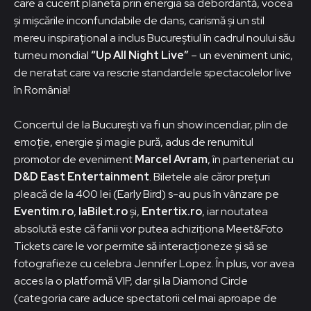
care a cucerit planeta prin energia sa debordantă, vocea
și mișcările inconfundabile de dans, carismă și un stil
mereu inspirațional a inclus Bucureștiul în cadrul noului său
turneu mondial
“Up All Night Live”
– un eveniment unic,
de neratat care va rescrie standardele spectacolelor live
în România!
Concertul de la București va fi un show incendiar, plin de
emoție, energie și magie pură, adus de renumitul
promotor de eveniment
Marcel Avram
, în parteneriat cu
D&D East Entertainment
. Biletele ale căror prețuri
pleacă de la 400 lei (Early Bird) s-au pus în vânzare pe
Eventim.ro
,
IaBilet.ro
și,
Entertix.ro
, iar noutatea
absolută este că fanii vor putea achiziționa Meet&Foto
Tickets care le vor permite să interacționeze și să se
fotografieze cu celebra Jennifer Lopez. În plus, vor avea
acces la o platformă VIP, dar și la Diamond Circle
(categoria care aduce spectatorii cel mai aproape de