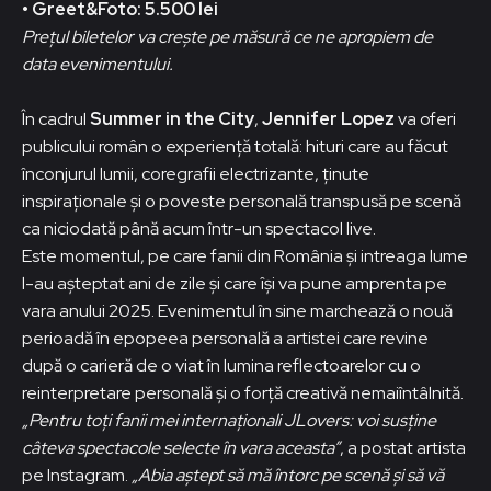
• Greet&Foto: 5.500 lei
Prețul biletelor va crește pe măsură ce ne apropiem de
data evenimentului.
În cadrul
Summer in the City
,
Jennifer Lopez
va oferi
publicului român o experiență totală: hituri care au făcut
înconjurul lumii, coregrafii electrizante, ținute
inspiraționale și o poveste personală transpusă pe scenă
ca niciodată până acum într-un spectacol live.
Este momentul, pe care fanii din România și intreaga lume
l-au așteptat ani de zile și care își va pune amprenta pe
vara anului 2025. Evenimentul în sine marchează o nouă
perioadă în epopeea personală a artistei care revine
după o carieră de o viat în lumina reflectoarelor cu o
reinterpretare personală și o forță creativă nemaiîntâlnită.
„Pentru toți fanii mei internaționali JLovers: voi susține
câteva spectacole selecte în vara aceasta”
, a postat artista
pe Instagram.
„Abia aștept să mă întorc pe scenă și să vă