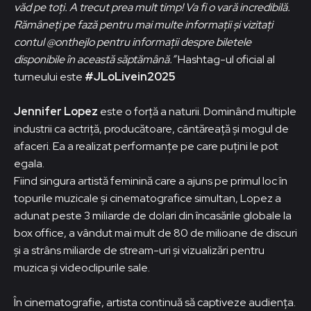
văd pe toți. A trecut prea mult timp! Va fi o vară incredibilă.
Rămâneți pe fază pentru mai multe informații și vizitați
contul @onthejlo pentru informații despre biletele
disponibile în această săptămână.”
Hashtag-ul oficial al
turneului este
#JLoLivein2025
Jennifer Lopez
este o forță a naturii. Dominând multiple
industrii ca actriță, producătoare, cântăreață și mogul de
afaceri. Ea a realizat performanțe pe care puțini le pot
egala.
Fiind singura artistă feminină care a ajuns pe primul loc în
topurile muzicale și cinematografice simultan, Lopez a
adunat peste 3 miliarde de dolari din încasările globale la
box office, a vândut mai mult de 80 de milioane de discuri
și a strâns miliarde de stream-uri și vizualizări pentru
muzica și videoclipurile sale.
În cinematografie, artista continuă să captiveze audiența.